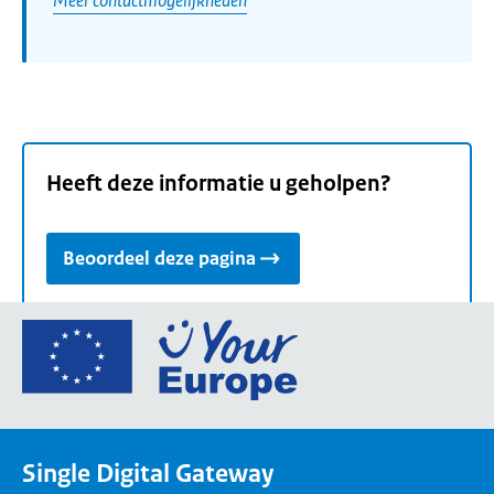
Heeft deze informatie u geholpen?
Beoordeel deze pagina
Ga
naar
de
homepage
van
Single Digital Gateway
Your