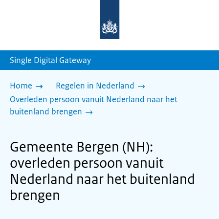
Naar
de
homepage
van
sdg.rijksoverheid.nl
Single Digital Gateway
Home
Regelen in Nederland
Overleden persoon vanuit Nederland naar het
buitenland brengen
Gemeente Bergen (NH):
overleden persoon vanuit
Nederland naar het buitenland
brengen