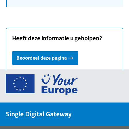
Heeft deze informatie u geholpen?
Beoordeel deze pagina
Ga
naar
de
homepage
van
Single Digital Gateway
Your
Europe,
een