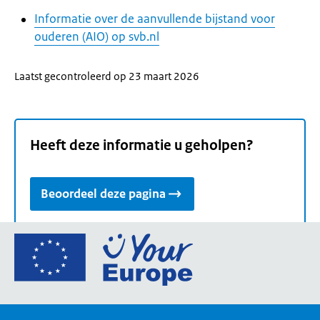
Informatie over de aanvullende bijstand voor
ouderen (AIO) op svb.nl
Laatst gecontroleerd op 23 maart 2026
Heeft deze informatie u geholpen?
Beoordeel deze pagina
Ga
naar
de
homepage
van