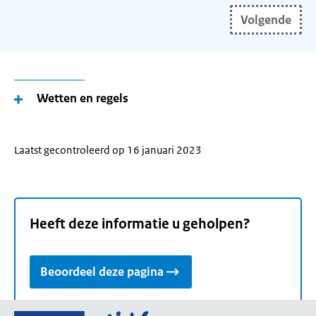
uw
Volgende
(toekomstige)
woonplaats
in
en
gebruik
Wetten en regels
de
pijltoetsen
om
Laatst gecontroleerd op 16 januari 2023
uw
woonplaats
te
selecteren.
Heeft deze informatie u geholpen?
Beoordeel deze pagina