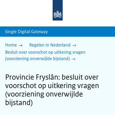
Naar
de
homepage
van
sdg.rijksoverheid.nl
Single Digital Gateway
Home
Regelen in Nederland
Besluit over voorschot op uitkering vragen
(voorziening onverwijlde bijstand)
Provincie Fryslân: besluit over
voorschot op uitkering vragen
(voorziening onverwijlde
bijstand)