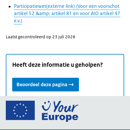
Participatiewet(externe link) (Voor een voorschot
artikel 52 &amp; artikel 81 en voor AIO artikel 47
e.v.)
Laatst gecontroleerd op 23 juli 2026
Heeft deze informatie u geholpen?
Beoordeel deze pagina
Ga
naar
de
homepage