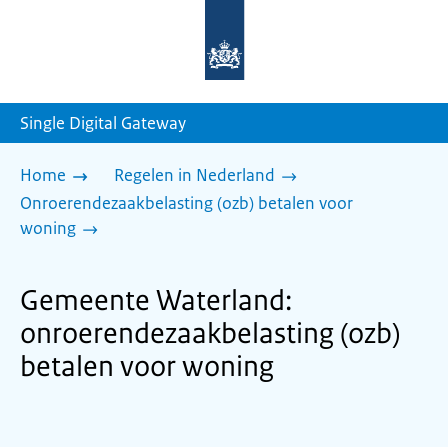
Naar
de
homepage
van
sdg.rijksoverheid.nl
Single Digital Gateway
Home
Regelen in Nederland
Onroerendezaakbelasting (ozb) betalen voor
woning
Gemeente Waterland:
onroerendezaakbelasting (ozb)
betalen voor woning