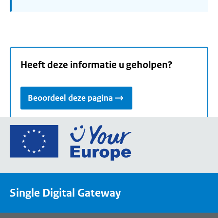
Heeft deze informatie u geholpen?
Beoordeel deze pagina
Ga
naar
de
homepage
van
Single Digital Gateway
Your
Europe,
een