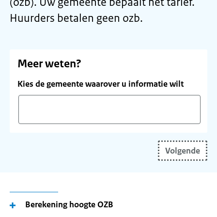
(ozb). Uw gemeente bepaalt het tarief.
Huurders betalen geen ozb.
Meer weten?
Kies de gemeente waarover u informatie wilt
Vul
uw
Volgende
(toekomstige)
woonplaats
in
en
gebruik
Berekening hoogte OZB
de