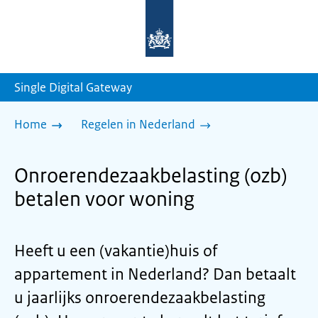
Naar
de
homepage
van
sdg.rijksoverheid.nl
Single Digital Gateway
Home
Regelen in Nederland
Onroerendezaakbelasting (ozb)
betalen voor woning
Heeft u een (vakantie)huis of
appartement in Nederland? Dan betaalt
u jaarlijks onroerendezaakbelasting