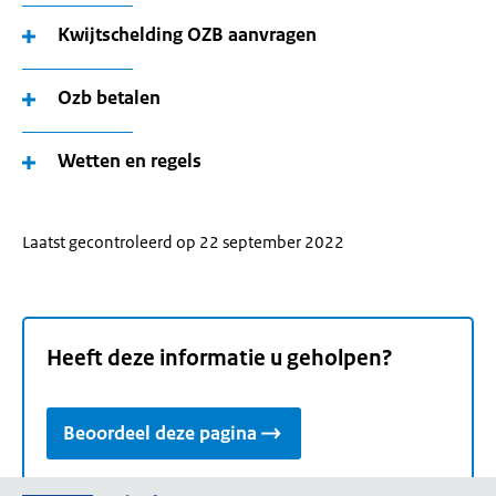
pijltoetsen
Kwijtschelding OZB aanvragen
om
uw
Ozb betalen
woonplaats
te
Wetten en regels
selecteren.
Laatst gecontroleerd op 22 september 2022
Heeft deze informatie u geholpen?
Beoordeel deze pagina