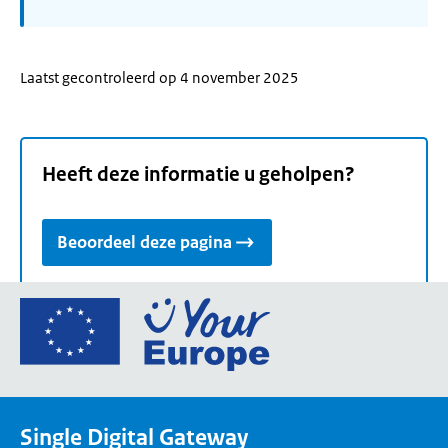
Laatst gecontroleerd op 4 november 2025
Heeft deze informatie u geholpen?
Beoordeel deze pagina
Ga
naar
de
homepage
van
Single Digital Gateway
Your