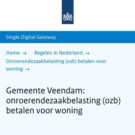
Naar
de
homepage
van
sdg.rijksoverheid.nl
Single Digital Gateway
Home
Regelen in Nederland
Onroerendezaakbelasting (ozb) betalen voor
woning
Gemeente Veendam:
onroerendezaakbelasting (ozb)
betalen voor woning