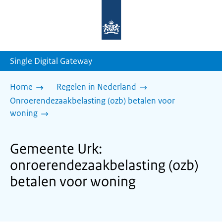
Naar
de
homepage
van
sdg.rijksoverheid.nl
Single Digital Gateway
Home
Regelen in Nederland
Onroerendezaakbelasting (ozb) betalen voor
woning
Gemeente Urk:
onroerendezaakbelasting (ozb)
betalen voor woning