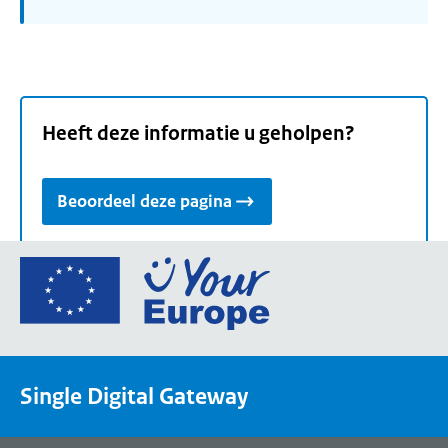
Heeft deze informatie u geholpen?
Beoordeel deze pagina
Ga
naar
de
homepage
van
Single Digital Gateway
Your
Europe,
een