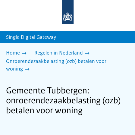
Naar
de
homepage
van
sdg.rijksoverheid.nl
Single Digital Gateway
Home
Regelen in Nederland
Onroerendezaakbelasting (ozb) betalen voor
woning
Gemeente Tubbergen:
onroerendezaakbelasting (ozb)
betalen voor woning