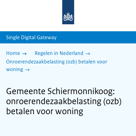
Naar
de
homepage
van
sdg.rijksoverheid.nl
Single Digital Gateway
Home
Regelen in Nederland
Onroerendezaakbelasting (ozb) betalen voor
woning
Gemeente Schiermonnikoog:
onroerendezaakbelasting (ozb)
betalen voor woning