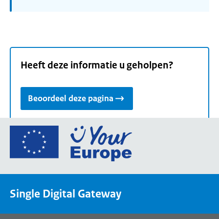
Heeft deze informatie u geholpen?
Beoordeel deze pagina
Ga
naar
de
homepage
van
Single Digital Gateway
Your
Europe,
een