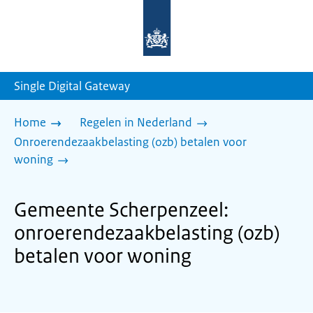
Naar
de
homepage
van
sdg.rijksoverheid.nl
Single Digital Gateway
Home
Regelen in Nederland
Onroerendezaakbelasting (ozb) betalen voor
woning
Gemeente Scherpenzeel:
onroerendezaakbelasting (ozb)
betalen voor woning