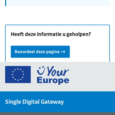
Heeft deze informatie u geholpen?
Beoordeel deze pagina
Ga
naar
de
homepage
van
Single Digital Gateway
Your
Europe,
een