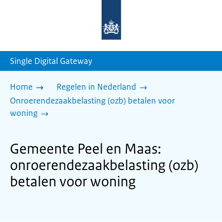
Naar
de
homepage
van
sdg.rijksoverheid.nl
Single Digital Gateway
Home
Regelen in Nederland
Onroerendezaakbelasting (ozb) betalen voor
woning
Gemeente Peel en Maas:
onroerendezaakbelasting (ozb)
betalen voor woning