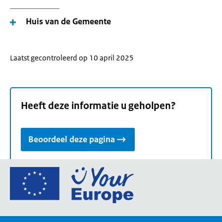
Huis van de Gemeente
Laatst gecontroleerd op 10 april 2025
Heeft deze informatie u geholpen?
Beoordeel deze pagina
Ga
naar
de
homepage