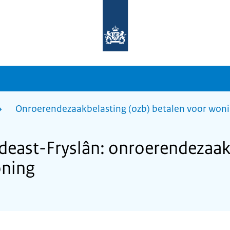
Naar
de
homepage
van
sdg.rijksoverheid.nl
Onroerendezaakbelasting (ozb) betalen voor won
east-Fryslân: onroerendezaakb
oning