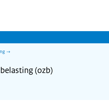
ing
elasting (ozb)