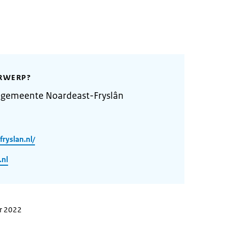
RWERP?
 gemeente Noardeast-Fryslân
ryslan.nl/
.nl
er 2022