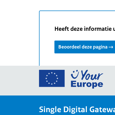
Heeft deze informatie 
Beoordeel deze pagina
Ga
naar
de
home
van
Single Digital Gatew
Your