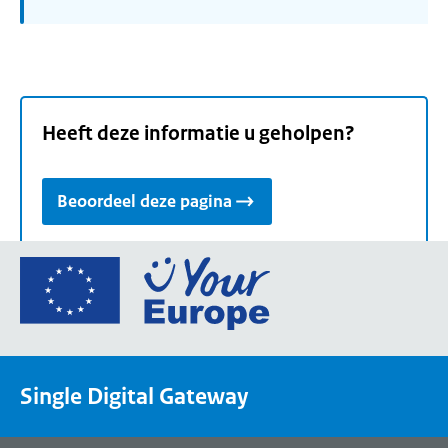
Heeft deze informatie u geholpen?
Beoordeel deze pagina
Ga
naar
de
homepage
van
Single Digital Gateway
Your
Europe,
een