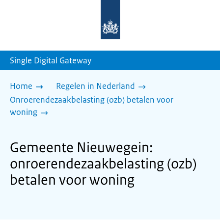
Naar
de
homepage
van
sdg.rijksoverheid.nl
Single Digital Gateway
Home
Regelen in Nederland
Onroerendezaakbelasting (ozb) betalen voor
woning
Gemeente Nieuwegein:
onroerendezaakbelasting (ozb)
betalen voor woning