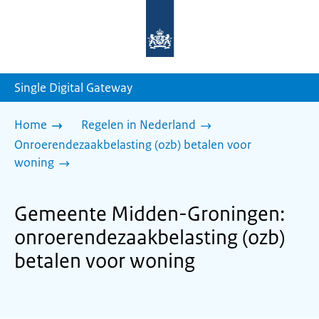
Naar
de
homepage
van
sdg.rijksoverheid.nl
Single Digital Gateway
Home
Regelen in Nederland
Onroerendezaakbelasting (ozb) betalen voor
woning
Gemeente Midden-Groningen:
onroerendezaakbelasting (ozb)
betalen voor woning