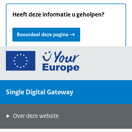
Heeft deze informatie u geholpen?
Beoordeel deze pagina
Ga
naar
de
homepage
van
Single Digital Gateway
Your
Europe,
een
portaal
Over deze website
van
de