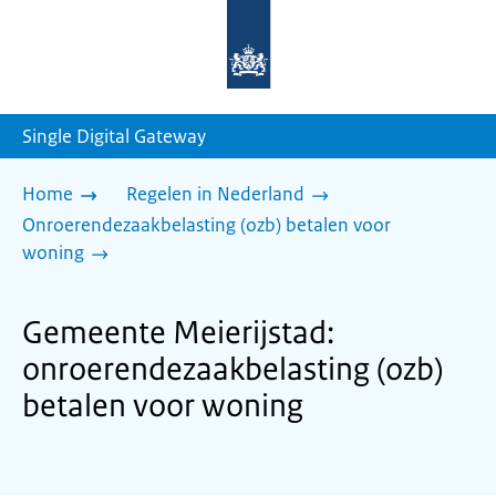
Naar
de
homepage
van
sdg.rijksoverheid.nl
Single Digital Gateway
Home
Regelen in Nederland
Onroerendezaakbelasting (ozb) betalen voor
woning
Gemeente Meierijstad:
onroerendezaakbelasting (ozb)
betalen voor woning