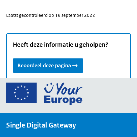
Laatst gecontroleerd op 19 september 2022
Heeft deze informatie u geholpen?
Beoordeel deze pagina
Ga
naar
de
homepage
van
Single Digital Gateway
Your
Europe,