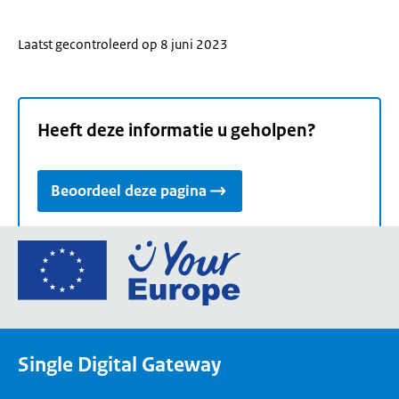
Laatst gecontroleerd op 8 juni 2023
Heeft deze informatie u geholpen?
Beoordeel deze pagina
Ga
naar
de
homepage
van
Single Digital Gateway
Your
Europe,