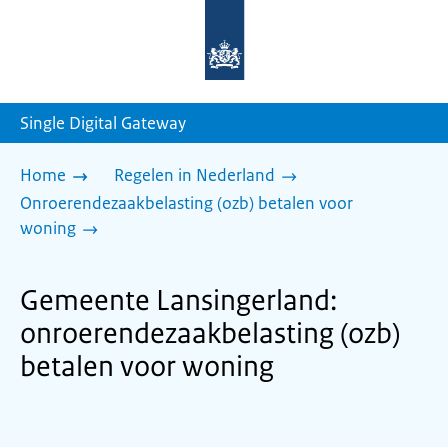
Naar
de
homepage
van
sdg.rijksoverheid.nl
Single Digital Gateway
Home
Regelen in Nederland
Onroerendezaakbelasting (ozb) betalen voor
woning
Gemeente Lansingerland:
onroerendezaakbelasting (ozb)
betalen voor woning