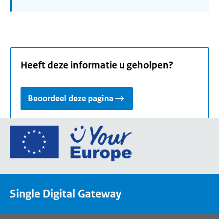
Heeft deze informatie u geholpen?
Beoordeel deze pagina
Ga
naar
de
homepage
van
Single Digital Gateway
Your
Europe,
een