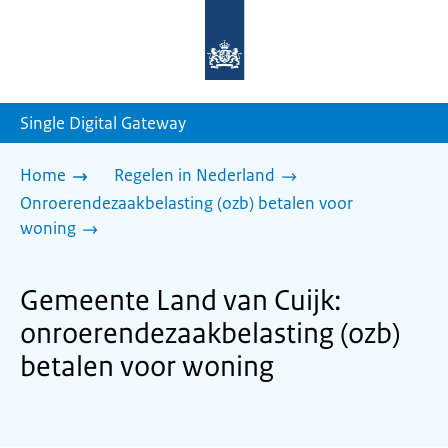
Naar
de
homepage
van
sdg.rijksoverheid.nl
Single Digital Gateway
Home
Regelen in Nederland
Onroerendezaakbelasting (ozb) betalen voor
woning
Gemeente Land van Cuijk:
onroerendezaakbelasting (ozb)
betalen voor woning