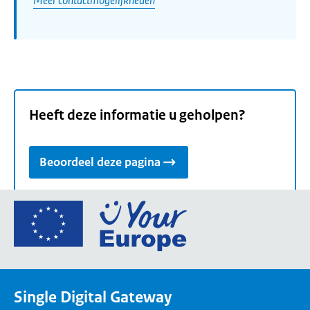
Heeft deze informatie u geholpen?
Beoordeel deze pagina
Ga
naar
de
homepage
van
Single Digital Gateway
Your