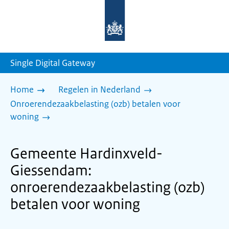
Naar
de
homepage
van
sdg.rijksoverheid.nl
Single Digital Gateway
Home
Regelen in Nederland
Onroerendezaakbelasting (ozb) betalen voor
woning
Gemeente Hardinxveld-
Giessendam:
onroerendezaakbelasting (ozb)
betalen voor woning