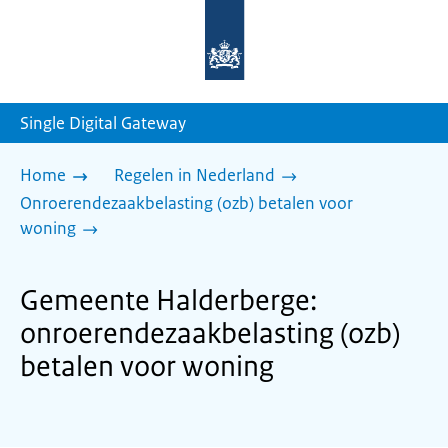
Naar
de
homepage
van
sdg.rijksoverheid.nl
Single Digital Gateway
Home
Regelen in Nederland
Onroerendezaakbelasting (ozb) betalen voor
woning
Gemeente Halderberge:
onroerendezaakbelasting (ozb)
betalen voor woning