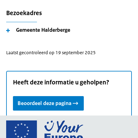
Bezoekadres
Gemeente Halderberge
Laatst gecontroleerd op 19 september 2025
Heeft deze informatie u geholpen?
Beoordeel deze pagina
Ga
naar