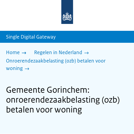
Naar
de
homepage
van
sdg.rijksoverheid.nl
Single Digital Gateway
Home
Regelen in Nederland
Onroerendezaakbelasting (ozb) betalen voor
woning
Gemeente Gorinchem:
onroerendezaakbelasting (ozb)
betalen voor woning