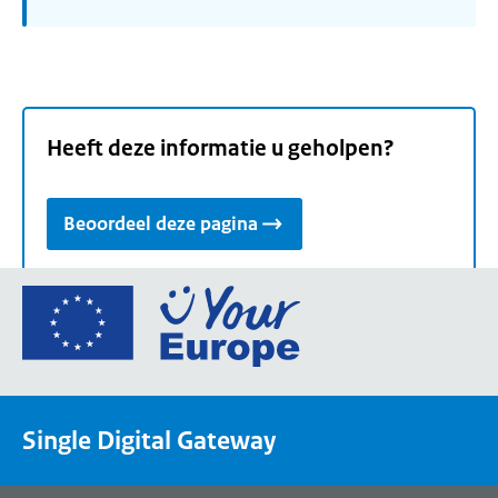
Heeft deze informatie u geholpen?
Beoordeel deze pagina
Ga
naar
de
homepage
van
Single Digital Gateway
Your
Europe,
een