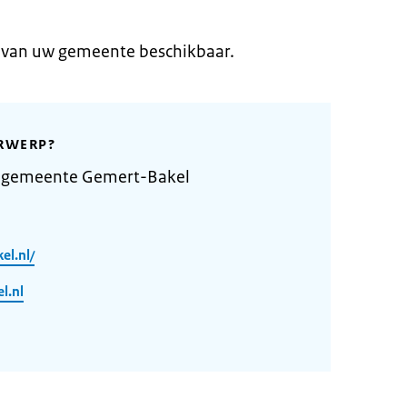
e van uw gemeente beschikbaar.
RWERP?
e gemeente Gemert-Bakel
el.nl/
l.nl