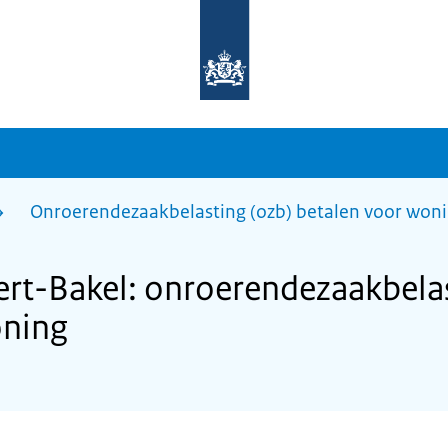
Naar
de
homepage
van
sdg.rijksoverheid.nl
Onroerendezaakbelasting (ozb) betalen voor won
t-Bakel: onroerendezaakbelas
oning