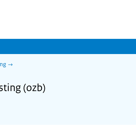
ing
ting (ozb)