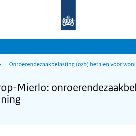
Naar
de
homepage
van
sdg.rijksoverheid.nl
Onroerendezaakbelasting (ozb) betalen voor won
op-Mierlo: onroerendezaakbel
oning