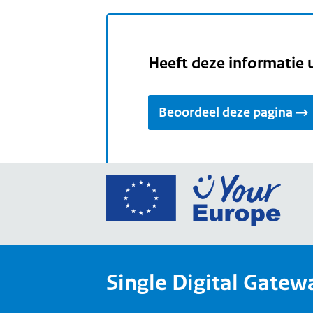
Heeft deze informatie 
Beoordeel deze pagina
Ga
naar
de
home
van
Single Digital Gatew
Your
Europ