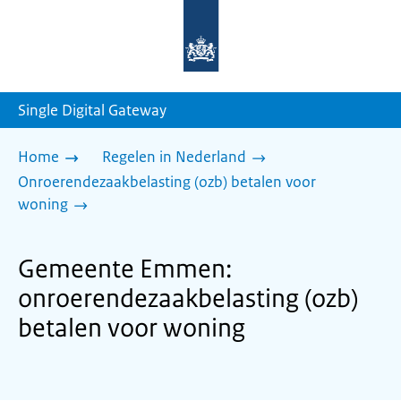
Naar
de
homepage
van
sdg.rijksoverheid.nl
Single Digital Gateway
Home
Regelen in Nederland
Onroerendezaakbelasting (ozb) betalen voor
woning
Gemeente Emmen:
onroerendezaakbelasting (ozb)
betalen voor woning