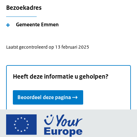
Bezoekadres
Gemeente Emmen
Laatst gecontroleerd op 13 februari 2025
Heeft deze informatie u geholpen?
Beoordeel deze pagina
Ga
naar
de