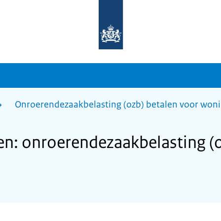
Naar
de
homepage
van
sdg.rijksoverheid.nl
Onroerendezaakbelasting (ozb) betalen voor won
n: onroerendezaakbelasting (o