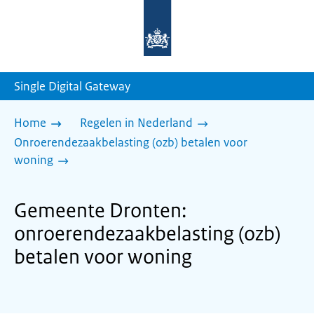
Naar
de
homepage
van
sdg.rijksoverheid.nl
Single Digital Gateway
Home
Regelen in Nederland
Onroerendezaakbelasting (ozb) betalen voor
woning
Gemeente Dronten:
onroerendezaakbelasting (ozb)
betalen voor woning