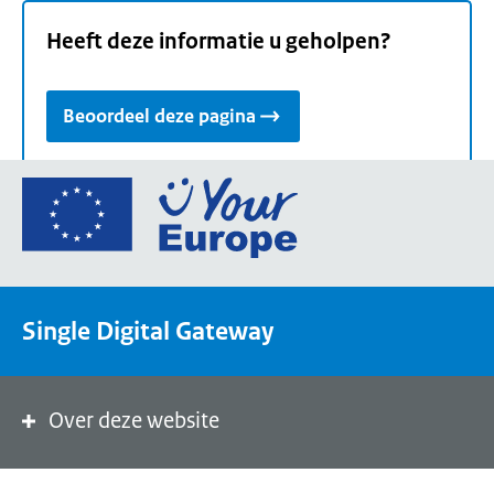
Heeft deze informatie u geholpen?
Beoordeel deze pagina
Ga
naar
de
homepage
van
Single Digital Gateway
Your
Europe,
een
portaal
Over deze website
van
de
Europese