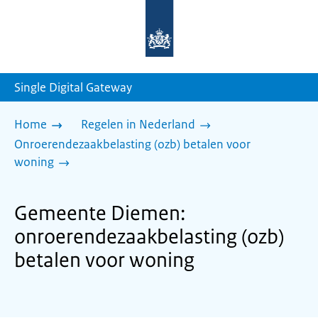
Naar
de
homepage
van
sdg.rijksoverheid.nl
Single Digital Gateway
Home
Regelen in Nederland
Onroerendezaakbelasting (ozb) betalen voor
woning
Gemeente Diemen:
onroerendezaakbelasting (ozb)
betalen voor woning