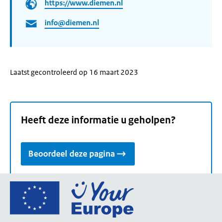
https://www.diemen.nl
info@diemen.nl
Laatst gecontroleerd op 16 maart 2023
Heeft deze informatie u geholpen?
Beoordeel deze pagina
Ga
naar
de