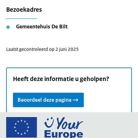
Bezoekadres
Gemeentehuis De Bilt
Laatst gecontroleerd op 2 juni 2025
Heeft deze informatie u geholpen?
Beoordeel deze pagina
Ga
naar
de