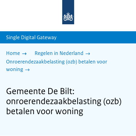
Naar
de
homepage
van
sdg.rijksoverheid.nl
Single Digital Gateway
Home
Regelen in Nederland
Onroerendezaakbelasting (ozb) betalen voor
woning
Gemeente De Bilt:
onroerendezaakbelasting (ozb)
betalen voor woning