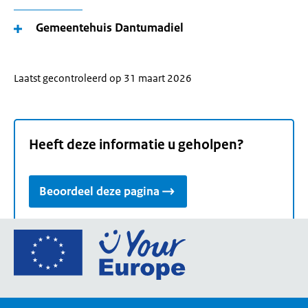
Gemeentehuis Dantumadiel
Laatst gecontroleerd op 31 maart 2026
Heeft deze informatie u geholpen?
Beoordeel deze pagina
Ga
naar
de
homepage
van