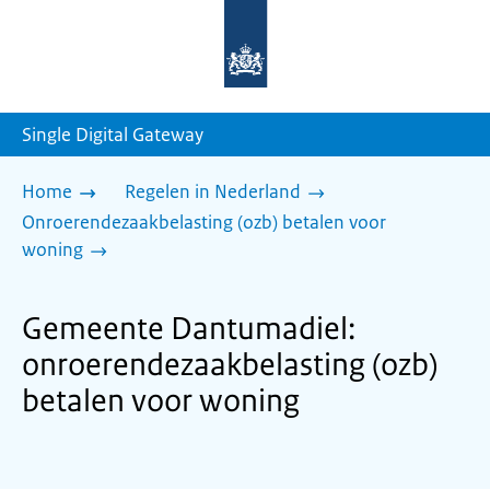
Naar
de
homepage
van
sdg.rijksoverheid.nl
Single Digital Gateway
Home
Regelen in Nederland
Onroerendezaakbelasting (ozb) betalen voor
woning
Gemeente Dantumadiel:
onroerendezaakbelasting (ozb)
betalen voor woning