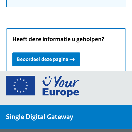
Heeft deze informatie u geholpen?
Beoordeel deze pagina
Ga
naar
de
homepage
van
Single Digital Gateway
Your
Europe,
een