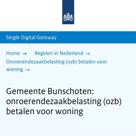
Naar
de
homepage
van
sdg.rijksoverheid.nl
Single Digital Gateway
Home
Regelen in Nederland
Onroerendezaakbelasting (ozb) betalen voor
woning
Gemeente Bunschoten:
onroerendezaakbelasting (ozb)
betalen voor woning