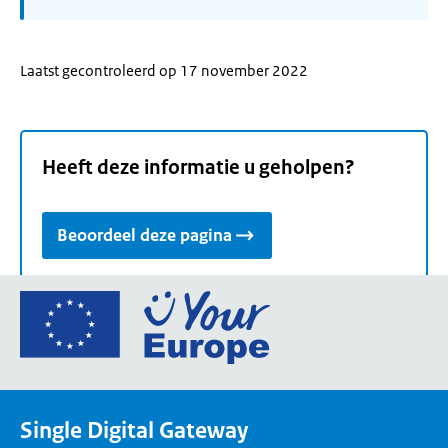
Laatst gecontroleerd op 17 november 2022
Heeft deze informatie u geholpen?
Beoordeel deze pagina
Ga
naar
de
homepage
van
Single Digital Gateway
Your