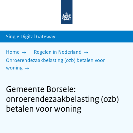
Naar
de
homepage
van
sdg.rijksoverheid.nl
Single Digital Gateway
Home
Regelen in Nederland
Onroerendezaakbelasting (ozb) betalen voor
woning
Gemeente Borsele:
onroerendezaakbelasting (ozb)
betalen voor woning