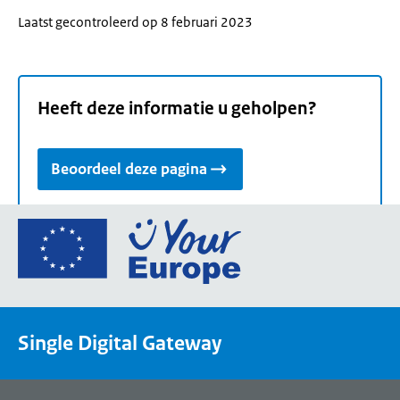
Laatst gecontroleerd op 8 februari 2023
Heeft deze informatie u geholpen?
Beoordeel deze pagina
Ga
naar
de
homepage
van
Single Digital Gateway
Your
Europe,
een