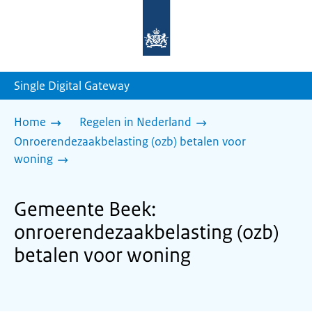
Naar
de
homepage
van
sdg.rijksoverheid.nl
Single Digital Gateway
Home
Regelen in Nederland
Onroerendezaakbelasting (ozb) betalen voor
woning
Gemeente Beek:
onroerendezaakbelasting (ozb)
betalen voor woning