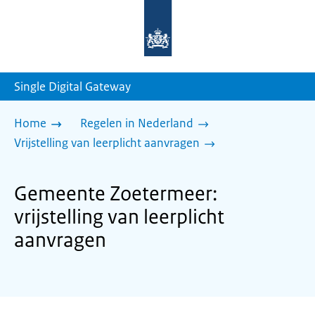
Naar
de
homepage
van
sdg.rijksoverheid.nl
Single Digital Gateway
Home
Regelen in Nederland
Vrijstelling van leerplicht aanvragen
Gemeente Zoetermeer:
vrijstelling van leerplicht
aanvragen