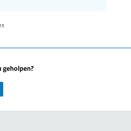
023
u geholpen?