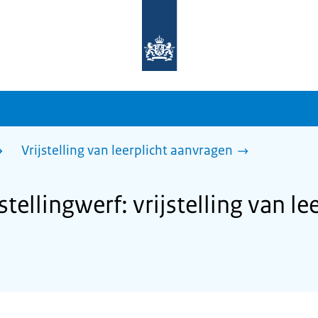
Naar
de
homepage
van
sdg.rijksoverheid.nl
Vrijstelling van leerplicht aanvragen
llingwerf: vrijstelling van lee