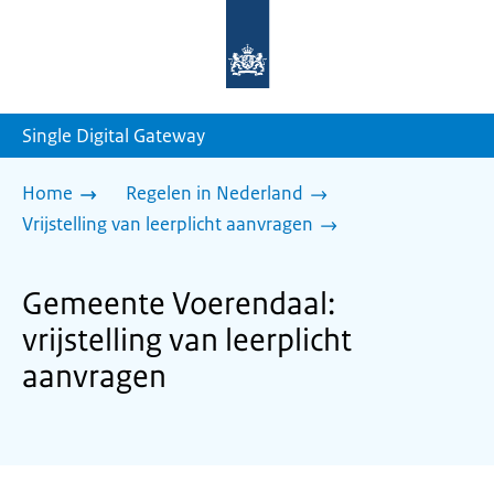
Naar
de
homepage
van
sdg.rijksoverheid.nl
Single Digital Gateway
Home
Regelen in Nederland
Vrijstelling van leerplicht aanvragen
Gemeente Voerendaal:
vrijstelling van leerplicht
aanvragen