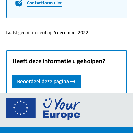
Contactformulier
Laatst gecontroleerd op 6 december 2022
Heeft deze informatie u geholpen?
Beoordeel deze pagina
Ga
naar
de
homepage
van