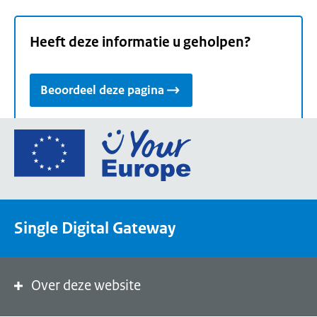
Heeft deze informatie u geholpen?
Beoordeel deze pagina
Ga
naar
de
homepage
van
Single Digital Gateway
Your
Europe,
een
portaal
Over deze website
van
de