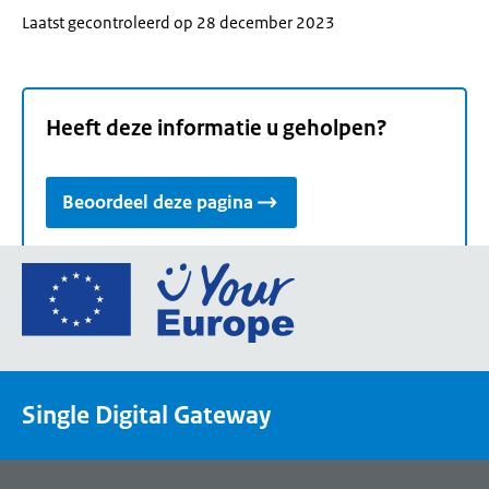
Laatst gecontroleerd op 28 december 2023
Heeft deze informatie u geholpen?
Beoordeel deze pagina
Ga
naar
de
homepage
van
Single Digital Gateway
Your
Europe,
een