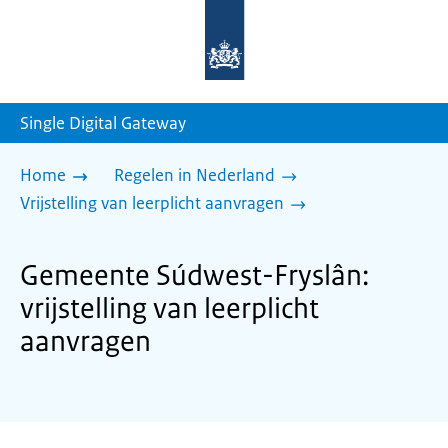
Naar
de
homepage
van
sdg.rijksoverheid.nl
Single Digital Gateway
Home
Regelen in Nederland
Vrijstelling van leerplicht aanvragen
Gemeente Súdwest-Fryslân:
vrijstelling van leerplicht
aanvragen