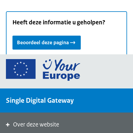
Heeft deze informatie u geholpen?
Beoordeel deze pagina
Ga
naar
de
homepage
van
Single Digital Gateway
Your
Europe,
een
portaal
Over deze website
van