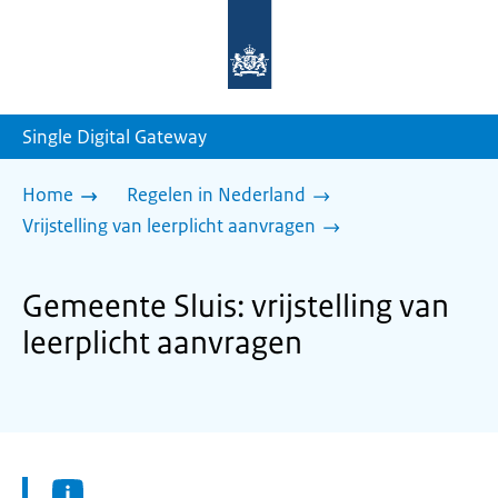
Naar
de
homepage
van
sdg.rijksoverheid.nl
Single Digital Gateway
Home
Regelen in Nederland
Vrijstelling van leerplicht aanvragen
Gemeente Sluis: vrijstelling van
leerplicht aanvragen