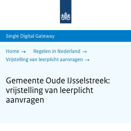
Naar
de
homepage
van
sdg.rijksoverheid.nl
Single Digital Gateway
Home
Regelen in Nederland
Vrijstelling van leerplicht aanvragen
Gemeente Oude IJsselstreek:
vrijstelling van leerplicht
aanvragen