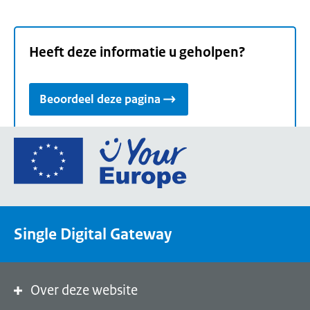
Heeft deze informatie u geholpen?
Beoordeel deze pagina
Ga
naar
de
homepage
van
Single Digital Gateway
Your
Europe,
een
portaal
Over deze website
van