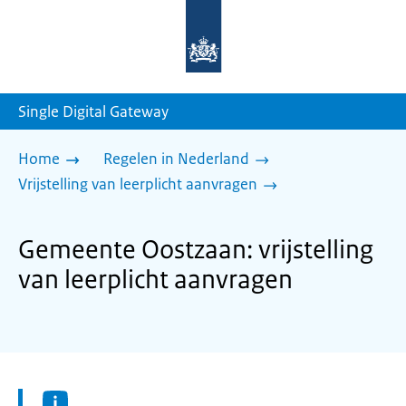
Naar
de
homepage
van
sdg.rijksoverheid.nl
Single Digital Gateway
Home
Regelen in Nederland
Vrijstelling van leerplicht aanvragen
Gemeente Oostzaan: vrijstelling
van leerplicht aanvragen