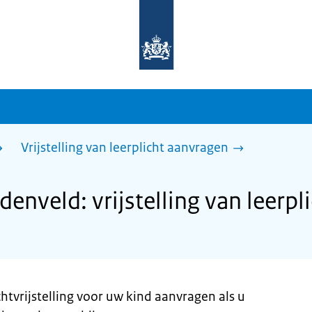
Naar
de
homepage
van
sdg.rijksoverheid.nl
Vrijstelling van leerplicht aanvragen
nveld: vrijstelling van leerpl
chtvrijstelling voor uw kind aanvragen als u