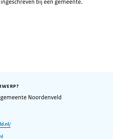
 ingeschreven bij een gemeente.
RWERP?
e gemeente Noordenveld
d.nl/
nl