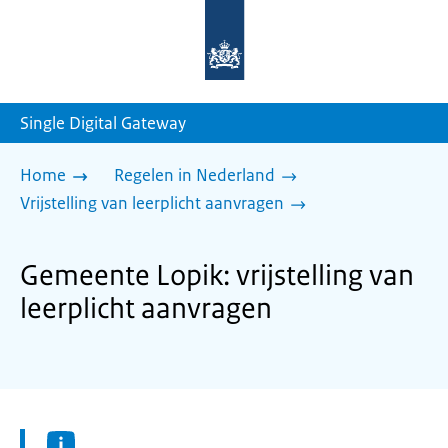
Naar
de
homepage
van
sdg.rijksoverheid.nl
Single Digital Gateway
Home
Regelen in Nederland
Vrijstelling van leerplicht aanvragen
Gemeente Lopik: vrijstelling van
leerplicht aanvragen