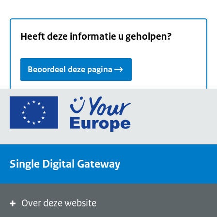
Heeft deze informatie u geholpen?
Beoordeel deze pagina
Ga
naar
de
homepage
van
Single Digital Gateway
Your
Europe,
een
portaal
Over deze website
van