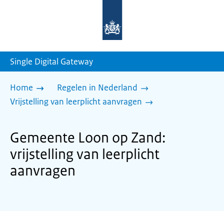
Naar
de
homepage
van
sdg.rijksoverheid.nl
Single Digital Gateway
Home
Regelen in Nederland
Vrijstelling van leerplicht aanvragen
Gemeente Loon op Zand:
vrijstelling van leerplicht
aanvragen