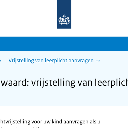
Naar
de
homepage
van
sdg.rijksoverheid.nl
Vrijstelling van leerplicht aanvragen
aard: vrijstelling van leerpli
chtvrijstelling voor uw kind aanvragen als u