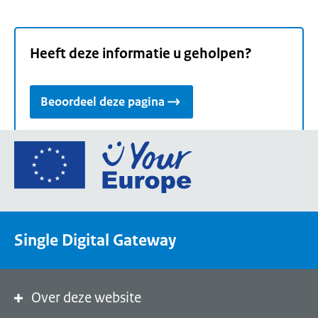
Heeft deze informatie u geholpen?
Beoordeel deze pagina
Ga
naar
de
homepage
van
Single Digital Gateway
Your
Europe,
een
portaal
Over deze website
van