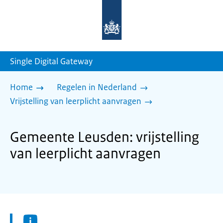
Naar
de
homepage
van
sdg.rijksoverheid.nl
Single Digital Gateway
Home
Regelen in Nederland
Vrijstelling van leerplicht aanvragen
Gemeente Leusden: vrijstelling
van leerplicht aanvragen