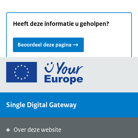
Heeft deze informatie u geholpen?
Beoordeel deze pagina
Ga
naar
de
homepage
van
Single Digital Gateway
Your
Europe,
een
portaal
Over deze website
van