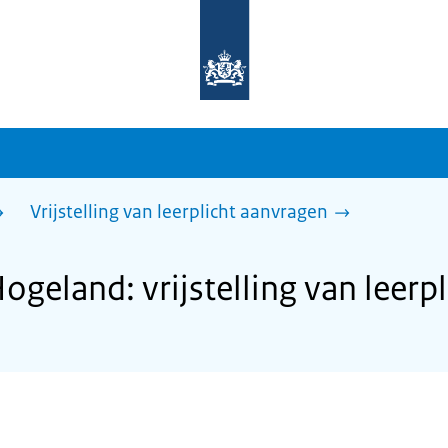
Naar
de
homepage
van
sdg.rijksoverheid.nl
Vrijstelling van leerplicht aanvragen
geland: vrijstelling van leerp