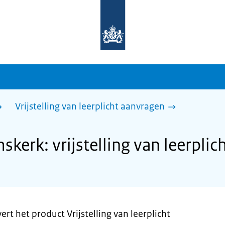
Naar
de
homepage
van
sdg.rijksoverheid.nl
Vrijstelling van leerplicht aanvragen
erk: vrijstelling van leerplic
t het product Vrijstelling van leerplicht