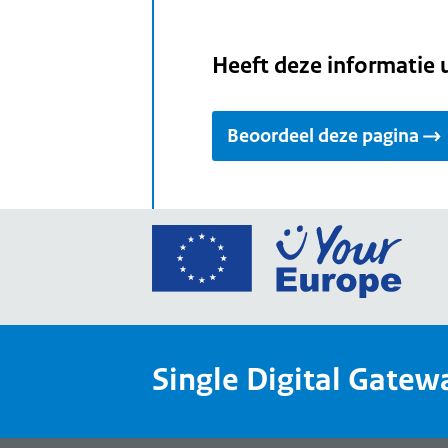
Heeft deze informatie 
Beoordeel deze pagina
Ga
naar
de
home
van
Single Digital Gatew
Your
Europ
een