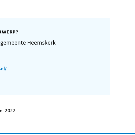
RWERP?
e gemeente Heemskerk
nl/
ber 2022