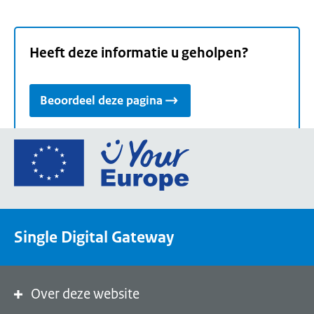
Heeft deze informatie u geholpen?
Beoordeel deze pagina
Ga
naar
de
homepage
van
Single Digital Gateway
Your
Europe,
een
portaal
Over deze website
van