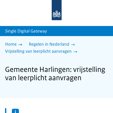
Naar
de
homepage
van
sdg.rijksoverheid.nl
Single Digital Gateway
Home
Regelen in Nederland
Vrijstelling van leerplicht aanvragen
Gemeente Harlingen: vrijstelling
van leerplicht aanvragen